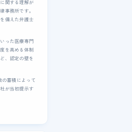
度に関する理解が
法律事務所です。
性を備えた弁護士
といった医療専門
確度を高める体制
など、認定の壁を
数の蓄積によって
会社が当初提示す
。