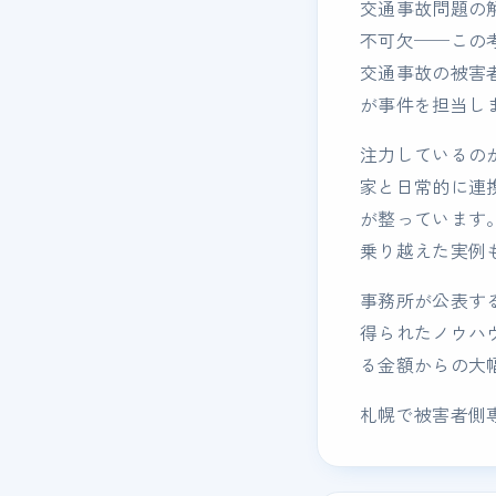
交通事故問題の
不可欠──この
交通事故の被害
が事件を担当し
注力しているの
家と日常的に連
が整っています
乗り越えた実例
事務所が公表す
得られたノウハ
る金額からの大
札幌で被害者側