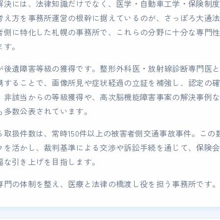
解決には、法律知識だけでなく、医学・自動車工学・保険制
考え方を事務所運営の根幹に据えているのが、さっぽろ大通
者側に特化した札幌の事務所で、これらの分野に十分な専門
ます。
が後遺障害等級の獲得です。整形外科医・放射線診断専門医
携することで、画像所見や症状経過の立証を補強し、認定の
。非該当からの等級獲得や、高次脳機能障害事案の解決事例
も多数公表されています。
る取扱件数は、常時150件以上の被害者側交通事故事件。この
ウを活かし、裁判基準による交渉や訴訟手続を通じて、保険
幅な引き上げを目指します。
専門の体制を整え、医療と法律の橋渡し役を担う事務所です