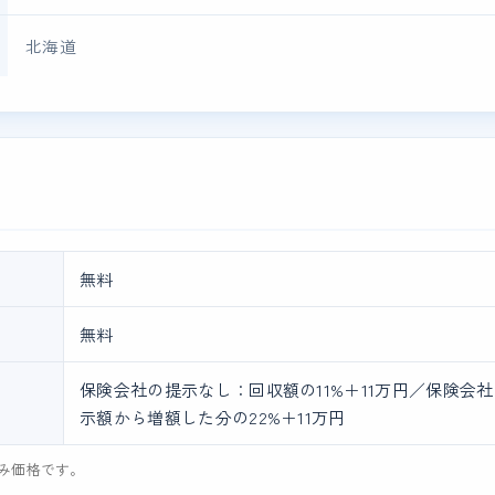
北海道
無料
無料
保険会社の提示なし：回収額の11%＋11万円／保険会
示額から増額した分の22%＋11万円
み価格です。