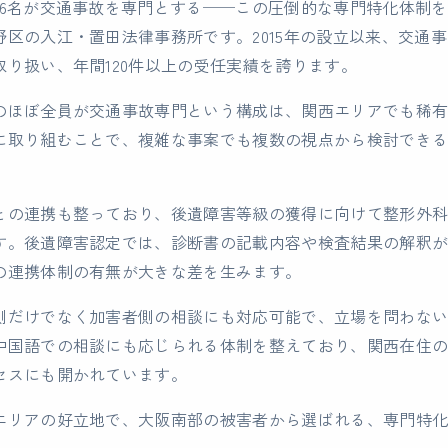
ち6名が交通事故を専門とする──この圧倒的な専門特化体制
野区の入江・置田法律事務所です。2015年の設立以来、交通
取り扱い、年間120件以上の受任実績を誇ります。
のほぼ全員が交通事故専門という構成は、関西エリアでも稀
に取り組むことで、複雑な事案でも複数の視点から検討でき
との連携も整っており、後遺障害等級の獲得に向けて整形外
す。後遺障害認定では、診断書の記載内容や検査結果の解釈
の連携体制の有無が大きな差を生みます。
側だけでなく加害者側の相談にも対応可能で、立場を問わな
中国語での相談にも応じられる体制を整えており、関西在住
セスにも開かれています。
エリアの好立地で、大阪南部の被害者から選ばれる、専門特