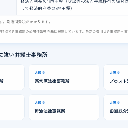
経済的利益の16%＋税（訴訟等の法的手続移行の場合
して経済的利益の4%＋税）
す。別途消費税がかかります。
査時点で各事務所の公開情報等を基に掲載しています。最新の費用は各事務所へ
に強い弁護士事務所
大阪府
大阪府
所
西宮原法律事務所
プロスト
大阪府
大阪府
難波法律事務所
田渕総合