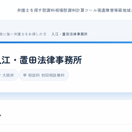
弁護士を探す
慰謝料相場
慰謝料計算ツール
後遺障害等級
地域
故に強い弁護士をお探しの方
入江・置田法律事務所
入江・置田法律事務所
 大阪府
💬 相談料 初回相談無料
み