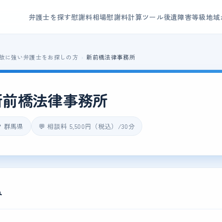
弁護士を探す
慰謝料相場
慰謝料計算ツール
後遺障害等級
地域
故に強い弁護士をお探しの方
新前橋法律事務所
新前橋法律事務所
 群馬県
💬 相談料 5,500円（税込）/30分
み