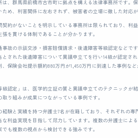
所は、群馬県前橋市古市町に拠点を構える法律事務所です。
いため、利害関係に左右されず、被害者の立場に徹した対応
問契約がないことを明示している事務所は限られており、利
主張を貫ける体制であることが分かります。
通事故の示談交渉・損害賠償請求・後遺障害等級認定などで
当とされた後遺障害について異議申立てを行い14級が認定され、
、保険会社提示額約880万円が1,450万円に到達した事例な
等級認定」は、医学的立証の質と異議申立てのテクニックが
の取り組みが成果につながっている事例です。
の経験と実績を持つ弁護士7名が在籍しており、それぞれの専
当な利益実現を目指して尽力しています。複数の弁護士によ
案でも複数の視点から検討できる強みです。