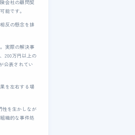
保険会社の顧問契
が可能です。
益相反の懸念を排
す。実際の解決事
200万円以上の
どが公表されてい
結果を左右する場
門性を生かしなが
る組織的な事件処