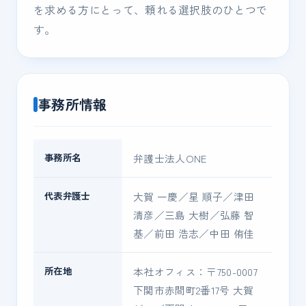
を求める方にとって、頼れる選択肢のひとつで
す。
事務所情報
事務所名
弁護士法人ONE
代表弁護士
大賀 一慶／星 順子／津田
清彦／三島 大樹／弘藤 智
基／前田 浩志／中田 侑佳
所在地
本社オフィス：〒750-0007
下関市赤間町2番17号 大賀