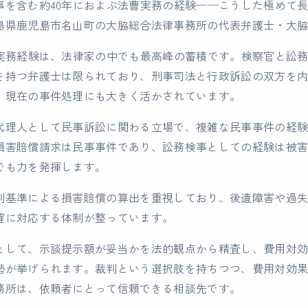
事を含む約40年におよぶ法曹実務の経験──こうした極めて
島県鹿児島市名山町の大脇総合法律事務所の代表弁護士・大
曹実務経験は、法律家の中でも最高峰の蓄積です。検察官と訟
を持つ弁護士は限られており、刑事司法と行政訴訟の双方を
、現在の事件処理にも大きく活かされています。
代理人として民事訴訟に関わる立場で、複雑な民事事件の経
損害賠償請求は民事事件であり、訟務検事としての経験は被
でも力を発揮します。
判基準による損害賠償の算出を重視しており、後遺障害や過
確に対応する体制が整っています。
として、示談提示額が妥当かを法的観点から精査し、費用対
勢が挙げられます。裁判という選択肢を持ちつつ、費用対効
務所は、依頼者にとって信頼できる相談先です。