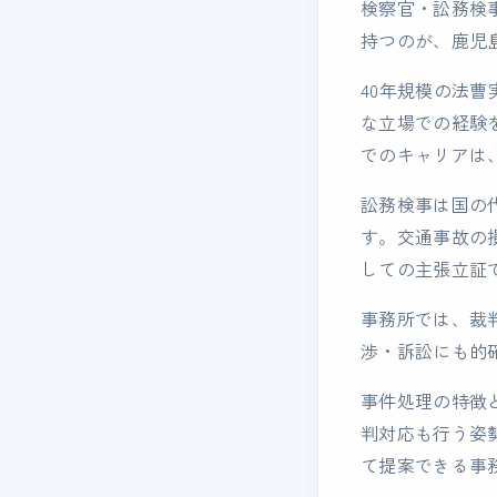
検察官・訟務検
持つのが、鹿児
40年規模の法
な立場での経験
でのキャリアは
訟務検事は国の
す。交通事故の
しての主張立証
事務所では、裁
渉・訴訟にも的
事件処理の特徴
判対応も行う姿
て提案できる事