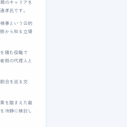
長期のキャリアを
脇通孝氏です。
務検事という公的
内側から知る立場
験を積む役職で
害者側の代理人と
失割合を巡る交
効果を踏まえた裁
果を冷静に検討し