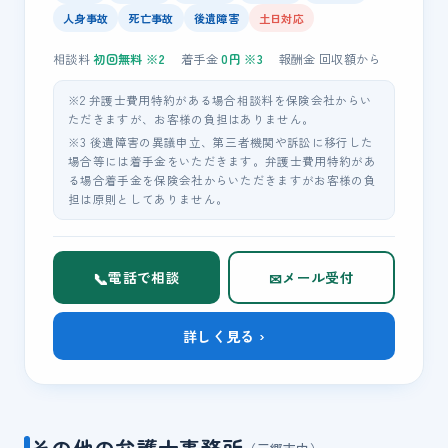
人身事故
死亡事故
後遺障害
土日対応
相談料
初回無料
※2
着手金
0
円 ※3
報酬金
回収額
から
※2 弁護士費用特約がある場合相談料を保険会社からい
ただきますが、お客様の負担はありません。
※3 後遺障害の異議申立、第三者機関や訴訟に移行した
場合等には着手金をいただきます。弁護士費用特約があ
る場合着手金を保険会社からいただきますがお客様の負
担は原則としてありません。
📞
✉
電話で相談
メール受付
詳しく見る ›