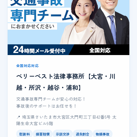
全国対応対応
ベリーベスト法律事務所【大宮・川
越・所沢・越谷・浦和】
交通事故専門チームが安心の対応！
事故後のサポートはお任せを！
📍 埼玉県さいたま市大宮区大門町三丁目42番5号 太
陽生命大宮ビル9階
慰謝料
損害賠償
示談交渉
過失割合
物損事故