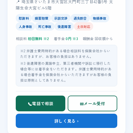
📍 埼玉県さいたま市大宮区大門町三丁目42番5号 太
陽生命大宮ビル9階
慰謝料
損害賠償
示談交渉
過失割合
物損事故
人身事故
死亡事故
後遺障害
土日対応
相談料
初回無料
※2
着手金
0
円 ※3
報酬金
回収額
から
※2 弁護士費用特約がある場合相談料を保険会社からい
ただきますが、お客様の負担はありません。
※3 後遺障害の異議申立、第三者機関や訴訟に移行した
場合等には着手金をいただきます。弁護士費用特約があ
る場合着手金を保険会社からいただきますがお客様の負
担は原則としてありません。
📞
✉
電話で相談
メール受付
詳しく見る ›