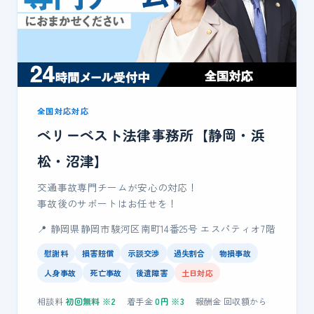
全国対応対応
ベリーベスト法律事務所【静岡・浜
松・沼津】
交通事故専門チームが安心の対応！
事故後のサポートはお任せを！
📍 静岡県静岡市駿河区南町14番25号 エスパティオ7階
慰謝料
損害賠償
示談交渉
過失割合
物損事故
人身事故
死亡事故
後遺障害
土日対応
相談料
初回無料
※2
着手金
0
円 ※3
報酬金
回収額
から