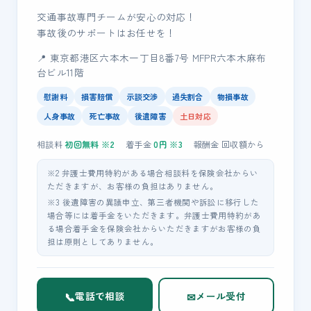
交通事故専門チームが安心の対応！
事故後のサポートはお任せを！
📍 東京都港区六本木一丁目8番7号 MFPR六本木麻布
台ビル11階
慰謝料
損害賠償
示談交渉
過失割合
物損事故
人身事故
死亡事故
後遺障害
土日対応
相談料
初回無料
※2
着手金
0
円 ※3
報酬金
回収額
から
※2 弁護士費用特約がある場合相談料を保険会社からい
ただきますが、お客様の負担はありません。
※3 後遺障害の異議申立、第三者機関や訴訟に移行した
場合等には着手金をいただきます。弁護士費用特約があ
る場合着手金を保険会社からいただきますがお客様の負
担は原則としてありません。
📞
✉
電話で相談
メール受付