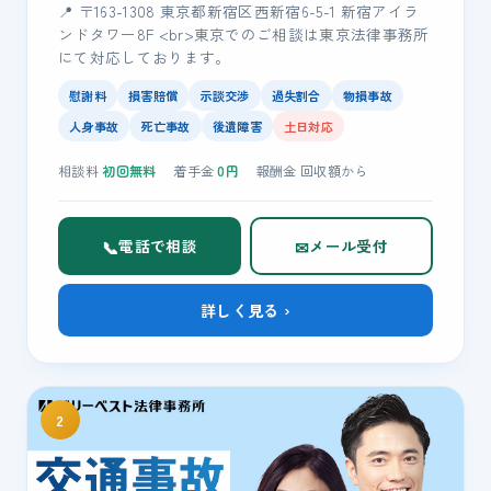
📍 〒163-1308 東京都新宿区西新宿6-5-1 新宿アイラ
ンドタワー8F <br>東京でのご相談は東京法律事務所
にて対応しております。
慰謝料
損害賠償
示談交渉
過失割合
物損事故
人身事故
死亡事故
後遺障害
土日対応
相談料
初回無料
着手金
0
円
報酬金
回収額
から
📞
✉
電話で相談
メール受付
詳しく見る ›
2