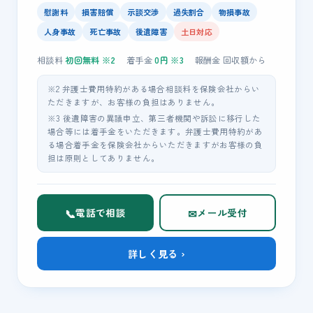
慰謝料
損害賠償
示談交渉
過失割合
物損事故
人身事故
死亡事故
後遺障害
土日対応
相談料
初回無料
※2
着手金
0
円 ※3
報酬金
回収額
から
※2 弁護士費用特約がある場合相談料を保険会社からい
ただきますが、お客様の負担はありません。
※3 後遺障害の異議申立、第三者機関や訴訟に移行した
場合等には着手金をいただきます。弁護士費用特約があ
る場合着手金を保険会社からいただきますがお客様の負
担は原則としてありません。
📞
✉
電話で相談
メール受付
詳しく見る ›