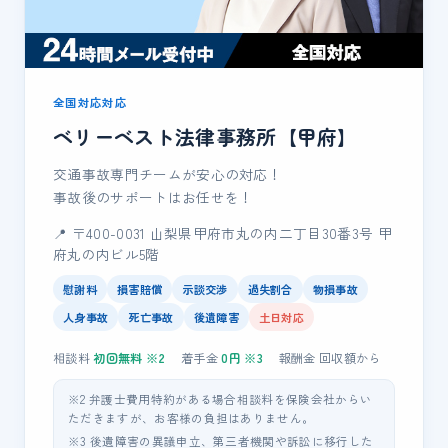
全国対応対応
ベリーベスト法律事務所【甲府】
交通事故専門チームが安心の対応！
事故後のサポートはお任せを！
📍 〒400-0031 山梨県甲府市丸の内二丁目30番3号 甲
府丸の内ビル5階
慰謝料
損害賠償
示談交渉
過失割合
物損事故
人身事故
死亡事故
後遺障害
土日対応
相談料
初回無料
※2
着手金
0
円 ※3
報酬金
回収額
から
※2 弁護士費用特約がある場合相談料を保険会社からい
ただきますが、お客様の負担はありません。
※3 後遺障害の異議申立、第三者機関や訴訟に移行した