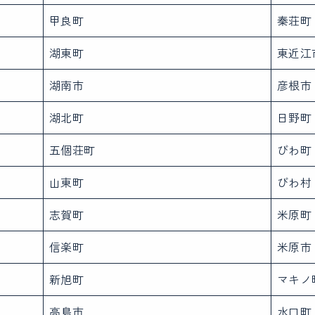
甲良町
秦荘町
湖東町
東近江
湖南市
彦根市
湖北町
日野町
五個荘町
びわ町
山東町
びわ村
志賀町
米原町
信楽町
米原市
新旭町
マキノ
高島市
水口町