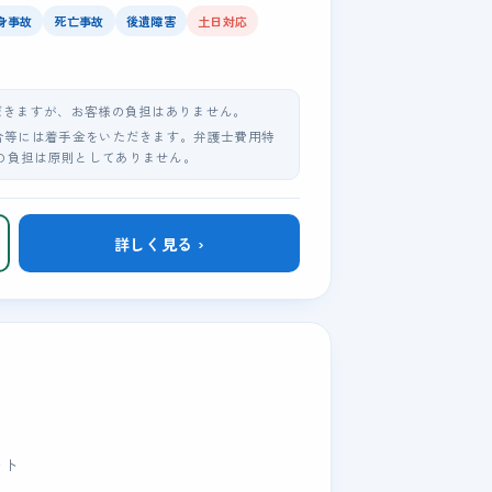
身事故
死亡事故
後遺障害
土日対応
だきますが、お客様の負担はありません。
合等には着手金をいただきます。弁護士費用特
の負担は原則としてありません。
詳しく見る ›
ート