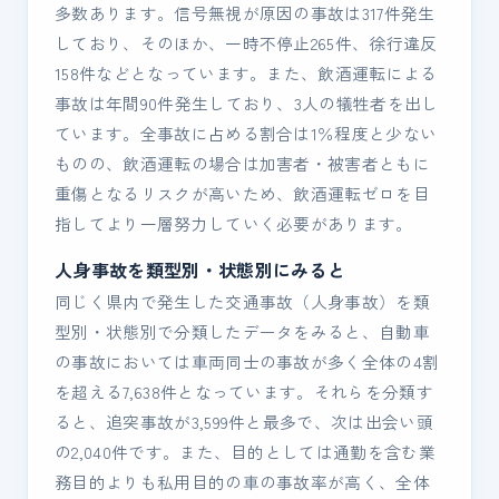
多数あります。信号無視が原因の事故は317件発生
しており、そのほか、一時不停止265件、徐行違反
158件などとなっています。また、飲酒運転による
事故は年間90件発生しており、3人の犠牲者を出し
ています。全事故に占める割合は1％程度と少ない
ものの、飲酒運転の場合は加害者・被害者ともに
重傷となるリスクが高いため、飲酒運転ゼロを目
指してより一層努力していく必要があります。
人身事故を類型別・状態別にみると
同じく県内で発生した交通事故（人身事故）を類
型別・状態別で分類したデータをみると、自動車
の事故においては車両同士の事故が多く全体の4割
を超える7,638件となっています。それらを分類す
ると、追突事故が3,599件と最多で、次は出会い頭
の2,040件です。また、目的としては通勤を含む業
務目的よりも私用目的の車の事故率が高く、全体