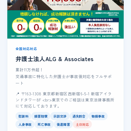
全国対応対応
弁護士法人ALG & Associates
累計11万件超！
交通事故に特化した弁護士が事故後対応をフルサポ
ート
📍 〒163-1308 東京都新宿区西新宿6-5-1 新宿アイラ
ンドタワー8F <br>東京でのご相談は東京法律事務所
にて対応しております。
慰謝料
損害賠償
示談交渉
過失割合
物損事故
人身事故
死亡事故
後遺障害
土日対応