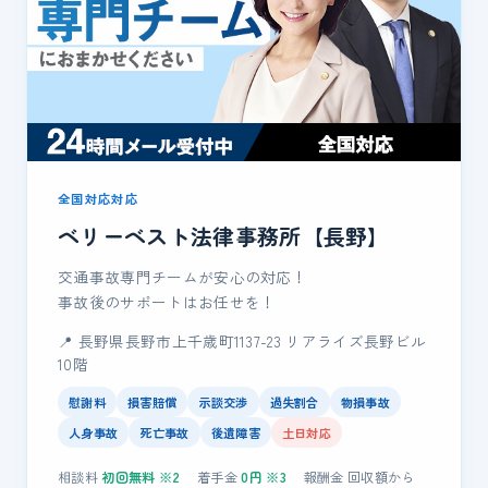
全国対応対応
ベリーベスト法律事務所【長野】
交通事故専門チームが安心の対応！
事故後のサポートはお任せを！
📍 長野県長野市上千歳町1137-23 リアライズ長野ビル
10階
慰謝料
損害賠償
示談交渉
過失割合
物損事故
人身事故
死亡事故
後遺障害
土日対応
相談料
初回無料
※2
着手金
0
円 ※3
報酬金
回収額
から