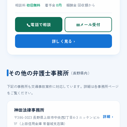
相談料
初回無料
着手金
0
円
報酬金
回収額
から
📞
✉
電話で相談
メール受付
詳しく見る ›
その他の弁護士事務所
（長野県内）
下記の事務所も交通事故案件に対応しています。詳細は各事務所ページ
をご覧ください。
神田法律事務所
詳細 ›
〒386-0023 長野県上田市中央西2丁目4-3 ニッケンビル
1F（上田信用金庫 常磐城支店隣）