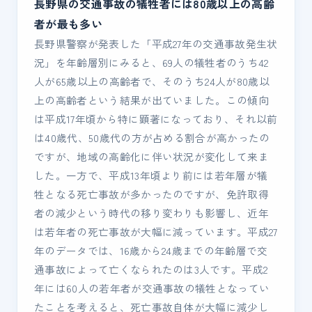
長野県の交通事故の犠牲者には80歳以上の高齢
者が最も多い
長野県警察が発表した「平成27年の交通事故発生状
況」を年齢層別にみると、69人の犠牲者のうち42
人が65歳以上の高齢者で、そのうち24人が80歳以
上の高齢者という結果が出ていました。この傾向
は平成17年頃から特に顕著になっており、それ以前
は40歳代、50歳代の方が占める割合が高かったの
ですが、地域の高齢化に伴い状況が変化して来ま
した。一方で、平成13年頃より前には若年層が犠
牲となる死亡事故が多かったのですが、免許取得
者の減少という時代の移り変わりも影響し、近年
は若年者の死亡事故が大幅に減っています。平成27
年のデータでは、16歳から24歳までの年齢層で交
通事故によって亡くなられたのは3人です。平成2
年には60人の若年者が交通事故の犠牲となってい
たことを考えると、死亡事故自体が大幅に減少し