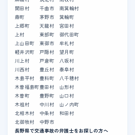
開田村
千曲市
南箕輪村
鼎町
茅野市
箕輪町
上郷町
天龍村
宮田村
上村
東部町
御代田町
上山田町
東御市
牟礼村
軽井沢町
戸隠村
望月町
川上村
戸倉町
八坂村
川西村
豊丘村
泰阜村
木島平村
豊科町
八千穂村
木曽福島町
豊田村
山形村
木曽町
豊野町
山口村
木祖村
中川村
山ノ内町
北相木村
中条村
和田村
北御牧村
中野市
長野県で交通事故の弁護士をお探しの方へ