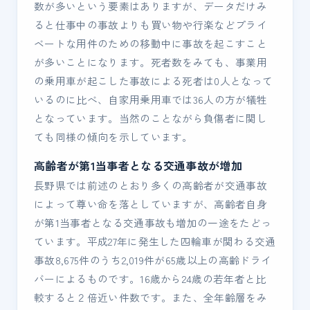
数が多いという要素はありますが、データだけみ
ると仕事中の事故よりも買い物や行楽などプライ
ベートな用件のための移動中に事故を起こすこと
が多いことになります。死者数をみても、事業用
の乗用車が起こした事故による死者は0人となって
いるのに比べ、自家用乗用車では36人の方が犠牲
となっています。当然のことながら負傷者に関し
ても同様の傾向を示しています。
高齢者が第1当事者となる交通事故が増加
長野県では前述のとおり多くの高齢者が交通事故
によって尊い命を落としていますが、高齢者自身
が第1当事者となる交通事故も増加の一途をたどっ
ています。平成27年に発生した四輪車が関わる交通
事故8,675件のうち2,019件が65歳以上の高齢ドライ
バーによるものです。16歳から24歳の若年者と比
較すると２倍近い件数です。また、全年齢層をみ