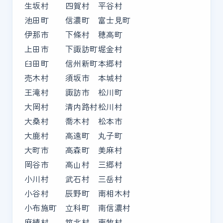
生坂村
四賀村
平谷村
池田町
信濃町
富士見町
伊那市
下條村
穂高町
上田市
下諏訪町
堀金村
臼田町
信州新町
本郷村
売木村
須坂市
本城村
王滝村
諏訪市
松川町
大岡村
清内路村
松川村
大桑村
喬木村
松本市
大鹿村
高遠町
丸子町
大町市
高森町
美麻村
岡谷市
高山村
三郷村
小川村
武石村
三岳村
小谷村
辰野町
南相木村
小布施町
立科町
南信濃村
麻績村
筑北村
南牧村