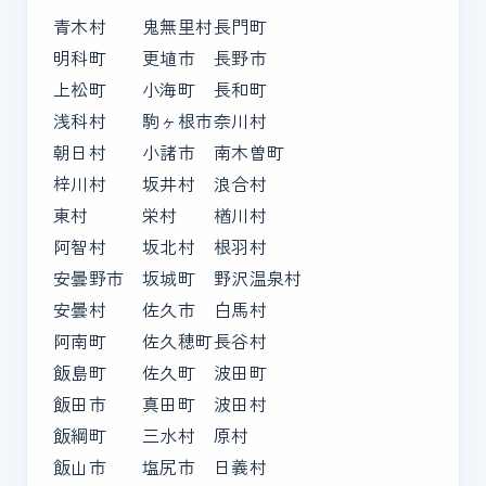
青木村
鬼無里村
長門町
明科町
更埴市
長野市
上松町
小海町
長和町
浅科村
駒ヶ根市
奈川村
朝日村
小諸市
南木曽町
梓川村
坂井村
浪合村
東村
栄村
楢川村
阿智村
坂北村
根羽村
安曇野市
坂城町
野沢温泉村
安曇村
佐久市
白馬村
阿南町
佐久穂町
長谷村
飯島町
佐久町
波田町
飯田市
真田町
波田村
飯綱町
三水村
原村
飯山市
塩尻市
日義村