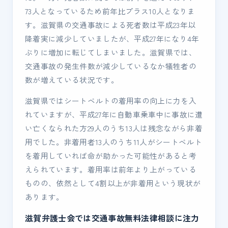
73人となっているため前年比プラス10人となりま
す。滋賀県の交通事故による死者数は平成23年以
降着実に減少していましたが、平成27年になり4年
ぶりに増加に転じてしまいました。滋賀県では、
交通事故の発生件数が減少しているなか犠牲者の
数が増えている状況です。
滋賀県ではシートベルトの着用率の向上に力を入
れていますが、平成27年に自動車乗車中に事故に遭
い亡くなられた方29人のうち13人は残念ながら非着
用でした。非着用者13人のうち11人がシートベルト
を着用していれば命が助かった可能性があると考
えられています。着用率は前年より上がっている
ものの、依然として4割以上が非着用という現状が
あります。
滋賀弁護士会では交通事故無料法律相談に注力