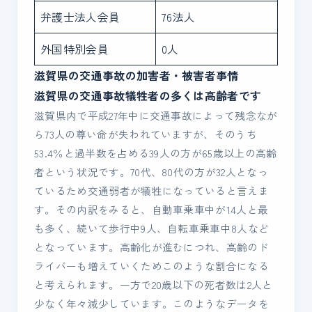
弁護士法人会員
76法人
外国特別会員
0人
滋賀県の交通事故の加害者・被害者事情
滋賀県の交通事故犠牲者の多くは高齢者です
滋賀県内で平成27年中に交通事故によって残念なが
ら73人の尊い命が失われていますが、そのうち
53.4％と過半数を占める39人の方が65歳以上の高齢
者という状況です。70代、80代の方が32人となっ
ているため交通弱者が犠牲になっていると言えま
す。その内訳をみると、自動車乗車中が14人と最
も多く、続いて歩行中9人、自転車乗車中8人など
となっています。高齢化が進むにつれ、高齢のド
ライバーも増えていくためこのような割合になる
と考えられます。一方で20歳以下の死者数は2人と
少なく年々減少しています。このようなデータを