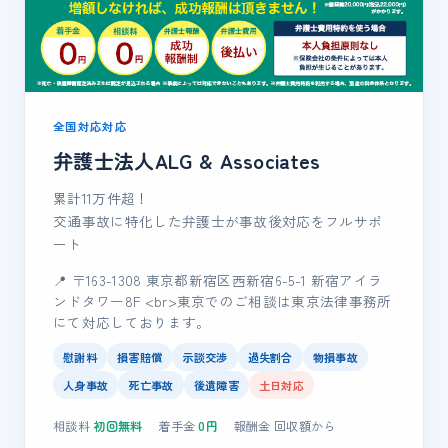
全国対応対応
弁護士法人ALG & Associates
累計11万件超！
交通事故に特化した弁護士が事故後対応をフルサポ
ート
📍 〒163-1308 東京都新宿区西新宿6-5-1 新宿アイラ
ンドタワー8F <br>東京でのご相談は東京法律事務所
にて対応しております。
慰謝料
損害賠償
示談交渉
過失割合
物損事故
人身事故
死亡事故
後遺障害
土日対応
相談料
初回無料
着手金
0
円
報酬金
回収額
から