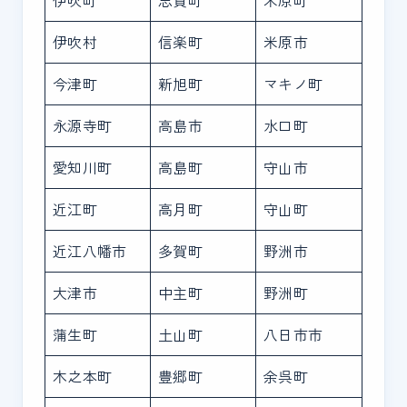
伊吹町
志賀町
米原町
伊吹村
信楽町
米原市
今津町
新旭町
マキノ町
永源寺町
高島市
水口町
愛知川町
高島町
守山市
近江町
高月町
守山町
近江八幡市
多賀町
野洲市
大津市
中主町
野洲町
蒲生町
土山町
八日市市
木之本町
豊郷町
余呉町