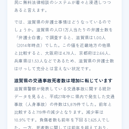
民に無料法律相談のシステムが着々と浸透しつつ
あると言えます。
では、滋賀県の弁護士事情はどうなっているので
しょうか。滋賀県の人口1万人当たりの弁護士数を
「弁護士白書」で調査すると、滋賀県は1.00人
（2014年時点）でした。この値を近畿地方の他県
と比較すると、大阪府は4.78人、京都府は2.66人、
兵庫県は1.53人などであるため、滋賀県の弁護士数
はけっして充分とは言えない状況です。
滋賀県の交通事故死者数は増加に転じています
滋賀県警察が発表している交通事故に関する統計
データを見ると、平成27年中に県内で発生した交通
事故（人身事故）の件数は5,879件でした。前年と
比較すると719件の減少となります。減少率は
10.9％です。負傷者数も前年を下回る7,625人でし
た。一方、死者数に関しては前年を超えており、