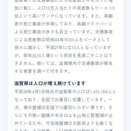
加に転じ、人口10万人当たりの死者数もワースト9
位という高いランクになっています。また、高齢
者の死亡事故が多発しており、高齢ドライバーに
よる死亡事故の多さも目立っています。交通事故
による死者数は昭和44年の255人をピークとして
徐々に減少し、平成27年には73人となっています
が、前年比10人増という状況を見過ごすことはで
きません。続いては、滋賀県内で交通事故が発生
する背景を調べて行きます。
滋賀県は人口が増え続けています
平成28年4月1日時点の滋賀県の人口は1,413,184人と
なっており、全国で26番目に位置しています。一
方、県の面積は全国で10番目に小さい県です。さ
らにその狭い面積の半分以上を山地と琵琶湖が占
めているため、可住地面積は大阪府よりも狭くな
ります。その結果、人口密度は比較的高く、大津