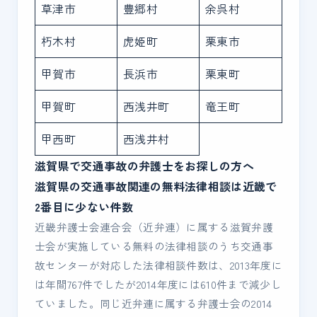
草津市
豊郷村
余呉村
朽木村
虎姫町
栗東市
甲賀市
長浜市
栗東町
甲賀町
西浅井町
竜王町
甲西町
西浅井村
滋賀県で交通事故の弁護士をお探しの方へ
滋賀県の交通事故関連の無料法律相談は近畿で
2番目に少ない件数
近畿弁護士会連合会（近弁連）に属する滋賀弁護
士会が実施している無料の法律相談のうち交通事
故センターが対応した法律相談件数は、2013年度に
は年間767件でしたが2014年度には610件まで減少し
ていました。同じ近弁連に属する弁護士会の2014