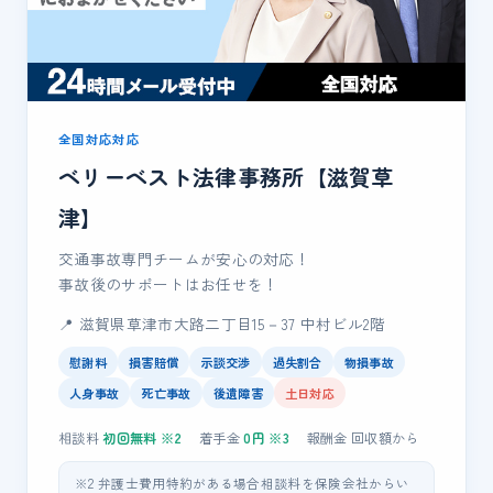
全国対応対応
ベリーベスト法律事務所【滋賀草
津】
交通事故専門チームが安心の対応！
事故後のサポートはお任せを！
📍 滋賀県草津市大路二丁目15－37 中村ビル2階
慰謝料
損害賠償
示談交渉
過失割合
物損事故
人身事故
死亡事故
後遺障害
土日対応
相談料
初回無料
※2
着手金
0
円 ※3
報酬金
回収額
から
※2 弁護士費用特約がある場合相談料を保険会社からい